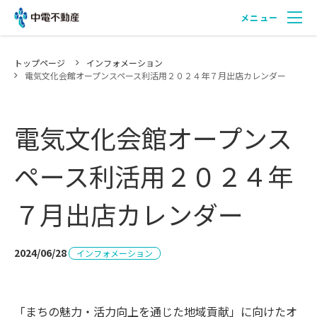
メニュー
中電不動産について
トップページ
インフォメーション
電気文化会館オープンスペース利活用２０２４年７月出店カレンダー
事業紹介
電気文化会館オープンス
ペース利活用２０２４年
実績・事例紹介
７月出店カレンダー
会社紹介
2024/06/28
インフォメーション
採用情報
「まちの魅力・活力向上を通じた地域貢献」に向けたオ