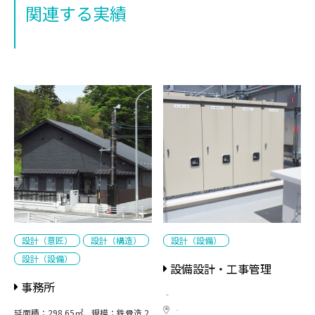
関連する実績
設計（意匠）
設計（構造）
設計（設備）
設計（設備）
設備設計・工事管理
事務所
‐
‐
延面積：298.65㎡、規模：鉄骨造 2