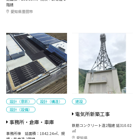
階建
愛知県豊田市
設計（意匠）
設計（構造）
建設
設計（設備）
電気所新築工事
事務所・倉庫・車庫
鉄筋コンクリート造2階建 延310.02
㎡
事務所棟 延面積：1842.24㎡、規
愛知県
模：鉄骨造 2階建