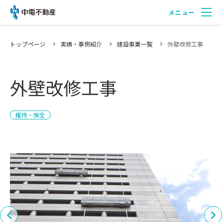
メニュー
中電不動産について
トップページ
実績・事例紹介
建設事業一覧
外壁改修工事
外壁改修工事
事業紹介
維持・保全
実績・事例紹介
会社紹介
採用情報