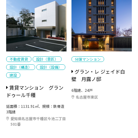
不動産賃貸
設計（意匠）
分譲マンション
設計（構造）
設計（設備）
グラン・レ ジェイド白
建設
壁 月露ノ邸
賃貸マンション グラン
6階建、24戸
ドゥール千種
名古屋市東区
延面積：1131.91㎡、規模：鉄骨造
3階建
愛知県名古屋市千種区今池二丁目
501番