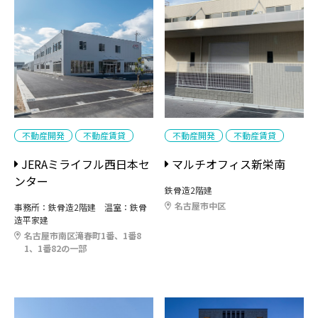
不動産開発
不動産賃貸
不動産開発
不動産賃貸
JERAミライフル西日本セ
マルチオフィス新栄南
ンター
鉄骨造2階建
名古屋市中区
事務所：鉄骨造2階建 温室：鉄骨
造平家建
名古屋市南区滝春町1番、1番8
1、1番82の一部