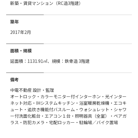
新築・賃貸マンション（RC造3階建）
築年
2017年2月
面積・規模
延面積：1131.91㎡、規模：鉄骨造 3階建
備考
中電不動産 設計・監理
オートロック・カラーモニター付インターホン・光インター
ネット対応・IHシステムキッチン・浴室暖房乾燥機・エコキ
ュート・追炊き機能付バスルーム・ウォシュレット・シャワ
ー付洗面化粧台・エアコン１台・照明器具（全室）・ペアガ
ラス・防犯カメラ・宅配ロッカー・駐輪場／バイク置場